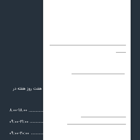
درباره ما
آخرین اخبار
تماس با ما
سوالات متداول
قوانین و مقررات
حریم خصوصی
ساعات کاری
پشتیبانی ما برای کمک به شما در 24 ساعت شبانه روز، هفت روز هفته در
دسترس است
شنبه :
8.00-18.00
جمعه :
09:00-21:00
یکشنبه :
09:00-20:00