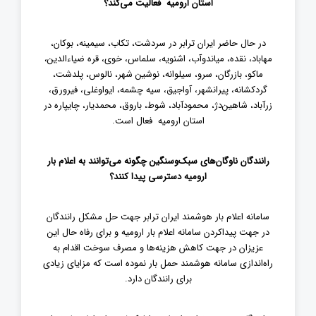
استان ارومیه فعالیت می‌کند؟
در حال حاضر ایران ترابر در سردشت، تکاب، سیمینه، بوکان،
مهاباد، نقده، میاندوآب، اشنویه، سلماس، خوی، قره ضیاءالدین،
ماکو، بازرگان، سرو، سیلوانه، نوشین شهر، نالوس، پلدشت،
گردکشانه، پیرانشهر، آواجیق، سیه چشمه، ایواوغلی، فیرورق،
زرآباد، شاهین‌دژ، محمودآباد، شوط، باروق، محمدیار، چایپاره در
استان ارومیه فعال است.
رانندگان ناوگان‌های سبک‌وسنگین چگونه می‌توانند به اعلام بار
ارومیه دسترسی پیدا کنند؟
سامانه اعلام بار هوشمند ایران ترابر جهت حل مشکل رانندگان
در جهت پیداکردن سامانه اعلام بار ارومیه و برای رفاه حال این
عزیزان در جهت کاهش هزینه‌ها و مصرف سوخت اقدام به
راه‌اندازی سامانه هوشمند حمل بار نموده است که مزایای زیادی
برای رانندگان دارد
.