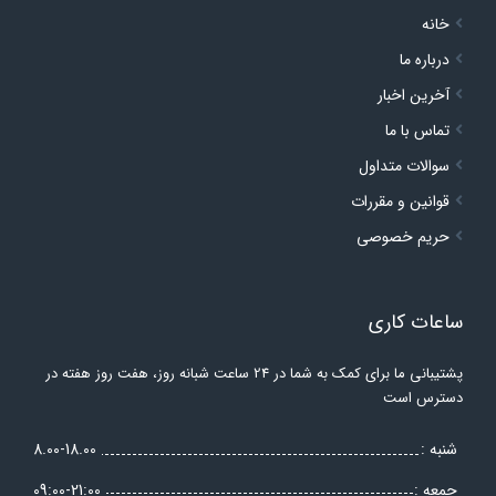
ل
رات
ی
پشتیبانی ما برای کمک به شما در 24 ساعت شبانه روز، هفت روز هفته در
8.00-18.00
09:00-21:00